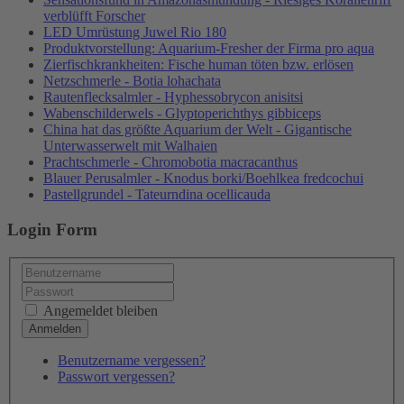
verblüfft Forscher
LED Umrüstung Juwel Rio 180
Produktvorstellung: Aquarium-Fresher der Firma pro aqua
Zierfischkrankheiten: Fische human töten bzw. erlösen
Netzschmerle - Botia lohachata
Rautenflecksalmler - Hyphessobrycon anisitsi
Wabenschilderwels - Glyptoperichthys gibbiceps
China hat das größte Aquarium der Welt - Gigantische
Unterwasserwelt mit Walhaien
Prachtschmerle - Chromobotia macracanthus
Blauer Perusalmler - Knodus borki/Boehlkea fredcochui
Pastellgrundel - Tateurndina ocellicauda
Login Form
Angemeldet bleiben
Benutzername vergessen?
Passwort vergessen?