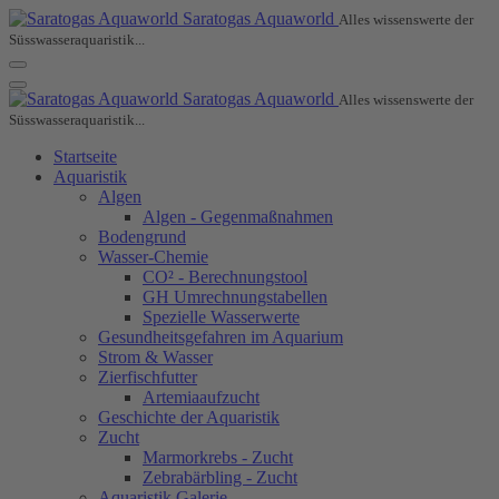
Saratogas Aquaworld
Alles wissenswerte der
Süsswasseraquaristik...
Saratogas Aquaworld
Alles wissenswerte der
Süsswasseraquaristik...
Startseite
Aquaristik
Algen
Algen - Gegenmaßnahmen
Bodengrund
Wasser-Chemie
CO² - Berechnungstool
GH Umrechnungstabellen
Spezielle Wasserwerte
Gesundheitsgefahren im Aquarium
Strom & Wasser
Zierfischfutter
Artemiaaufzucht
Geschichte der Aquaristik
Zucht
Marmorkrebs - Zucht
Zebrabärbling - Zucht
Aquaristik Galerie