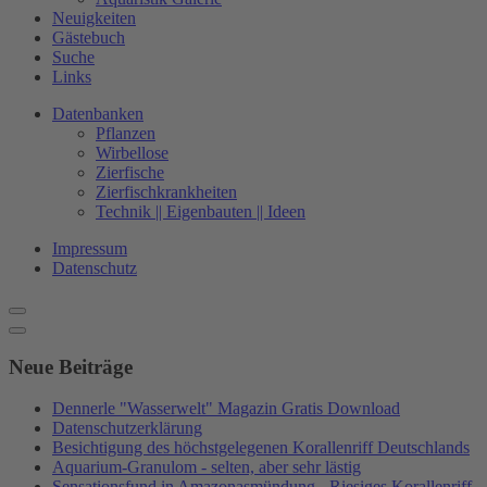
Neuigkeiten
Gästebuch
Suche
Links
Datenbanken
Pflanzen
Wirbellose
Zierfische
Zierfischkrankheiten
Technik || Eigenbauten || Ideen
Impressum
Datenschutz
Neue Beiträge
Dennerle "Wasserwelt" Magazin Gratis Download
Datenschutzerklärung
Besichtigung des höchstgelegenen Korallenriff Deutschlands
Aquarium-Granulom - selten, aber sehr lästig
Sensationsfund in Amazonasmündung - Riesiges Korallenriff