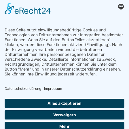
Heute
204
Gestern
358
Woche
1432
Monat
2232
Insgesamt
970410
Copyright © 2026 Saratogas Aquaworld - Aquarium - Zierfische - Pflanzen -
Garnelen. Alle Rechte vorbehalten.
Impressum
|
Datenschutz