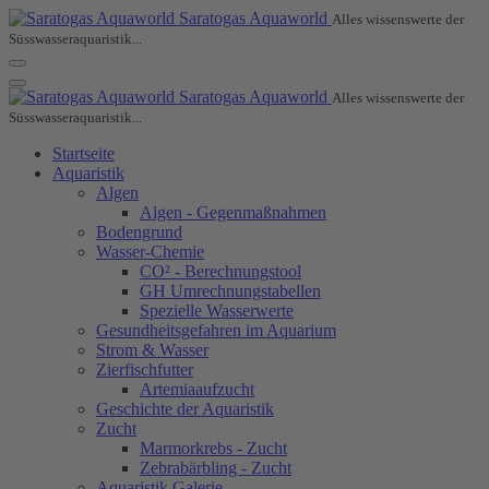
Saratogas Aquaworld
Alles wissenswerte der
Süsswasseraquaristik...
Saratogas Aquaworld
Alles wissenswerte der
Süsswasseraquaristik...
Startseite
Aquaristik
Algen
Algen - Gegenmaßnahmen
Bodengrund
Wasser-Chemie
CO² - Berechnungstool
GH Umrechnungstabellen
Spezielle Wasserwerte
Gesundheitsgefahren im Aquarium
Strom & Wasser
Zierfischfutter
Artemiaaufzucht
Geschichte der Aquaristik
Zucht
Marmorkrebs - Zucht
Zebrabärbling - Zucht
Aquaristik Galerie