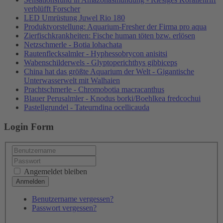
verblüfft Forscher
LED Umrüstung Juwel Rio 180
Produktvorstellung: Aquarium-Fresher der Firma pro aqua
Zierfischkrankheiten: Fische human töten bzw. erlösen
Netzschmerle - Botia lohachata
Rautenflecksalmler - Hyphessobrycon anisitsi
Wabenschilderwels - Glyptoperichthys gibbiceps
China hat das größte Aquarium der Welt - Gigantische
Unterwasserwelt mit Walhaien
Prachtschmerle - Chromobotia macracanthus
Blauer Perusalmler - Knodus borki/Boehlkea fredcochui
Pastellgrundel - Tateurndina ocellicauda
Login Form
Angemeldet bleiben
Benutzername vergessen?
Passwort vergessen?