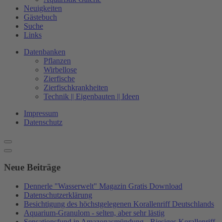
Neuigkeiten
Gästebuch
Suche
Links
Datenbanken
Pflanzen
Wirbellose
Zierfische
Zierfischkrankheiten
Technik || Eigenbauten || Ideen
Impressum
Datenschutz
Neue Beiträge
Dennerle "Wasserwelt" Magazin Gratis Download
Datenschutzerklärung
Besichtigung des höchstgelegenen Korallenriff Deutschlands
Aquarium-Granulom - selten, aber sehr lästig
Sensationsfund in Amazonasmündung - Riesiges Korallenriff