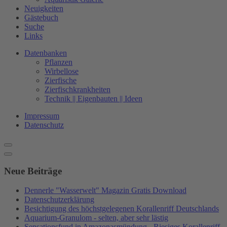
Neuigkeiten
Gästebuch
Suche
Links
Datenbanken
Pflanzen
Wirbellose
Zierfische
Zierfischkrankheiten
Technik || Eigenbauten || Ideen
Impressum
Datenschutz
Neue Beiträge
Dennerle "Wasserwelt" Magazin Gratis Download
Datenschutzerklärung
Besichtigung des höchstgelegenen Korallenriff Deutschlands
Aquarium-Granulom - selten, aber sehr lästig
Sensationsfund in Amazonasmündung - Riesiges Korallenriff