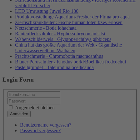
verblüfft Forscher
LED Umrüstung Juwel Rio 180
Produktvorstellung: Aquarium-Fresher der Firma pro aqua
Zierfischkrankheiten: Fische human töten bzw. erlösen
Netzschmerle - Botia lohachata
Rautenflecksalmler - Hyphessobrycon anisitsi
Wabenschilderwels - Glyptoperichthys gibbiceps
China hat das größte Aquarium der Welt - Gigantische
Unterwasserwelt mit Walhaien
Prachtschmerle - Chromobotia macracanthus
Blauer Perusalmler - Knodus borki/Boehlkea fredcochui
Pastellgrundel - Tateurndina ocellicauda
Login Form
Angemeldet bleiben
Benutzername vergessen?
Passwort vergessen?