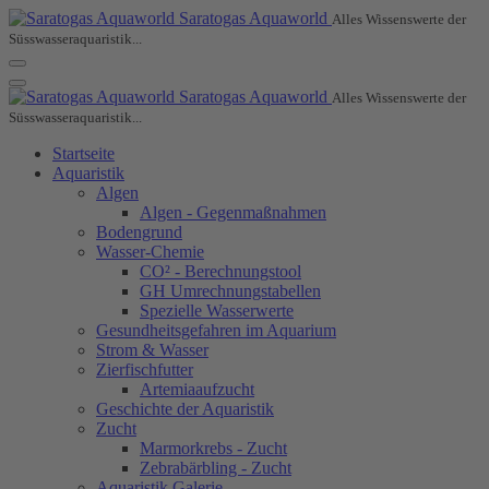
Saratogas Aquaworld
Alles Wissenswerte der
Süsswasseraquaristik...
Saratogas Aquaworld
Alles Wissenswerte der
Süsswasseraquaristik...
Startseite
Aquaristik
Algen
Algen - Gegenmaßnahmen
Bodengrund
Wasser-Chemie
CO² - Berechnungstool
GH Umrechnungstabellen
Spezielle Wasserwerte
Gesundheitsgefahren im Aquarium
Strom & Wasser
Zierfischfutter
Artemiaaufzucht
Geschichte der Aquaristik
Zucht
Marmorkrebs - Zucht
Zebrabärbling - Zucht
Aquaristik Galerie