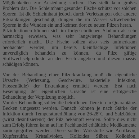
Möglichkeiten zur Ansiedlung suchen. Das stellt kein großes
Problem dar. Die Schleimhaut gesunder Fische schützt vor solchen
Sporen. Ist die Schleimhaut jedoch durch Verletzungen oder andere
Erkrankungen geschädigt, dringen die im Wasser schwebenden
Sporen in die Wunden ein und keimen dort zu neuen Pilzen heran.
Pilzinfektionen können sich im fortgeschrittenen Stadium als sehr
hartnäckig erweisen, was sehr langwierige Behandlungen
erforderlich macht. Die Fische sollten also stets aufmerksam
beobachtet werden, um bereits kleinflächige Infektionen
unverzüglich behandeln zu können, da Pilze giftige
Stoffwechselprodukte an den Fisch angeben und diesen massiv
schädigen können.
Vor der Behandlung einer Pilzerkrankung muß die eigentliche
Ursache (Verletzung, Geschwüre, bakterielle Infektion,
Flossenfäule) der Erkrankung ermittelt werden. Erst nach
Beseitigung der eigentlichen Ursache ist eine erfolgreiche
Behandlung der Verpilzung möglich.
Vor der Behandlung sollten die betroffenen Tiere in ein Quarantäne-
Becken umgesetzt werden. Danach können je nach Stärke der
Infektion durch Temperaturerhöhung von 26-28°C und Salzbädern
(wirkt desinfizierend) der Pilz bekämpft werden. Sollte dies nicht
zum Erfolg führen kann auf im Fachhandel erhältliche Medikamente
zurückgegriffen werden. Diese sollten Wirkstoffe wie Acriflavin,
Kupfersulfat, Kristallviolett, Kolloides Silber, Kolloidon,