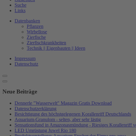
Suche
Links
Datenbanken
Pflanzen
Wirbellose
Zierfische
Zierfischkrankheiten
Technik || Eigenbauten || Ideen
Impressum
Datenschutz
Neue Beiträge
Dennerle "Wasserwelt" Magazin Gratis Download
Datenschutzerklärung
Besichtigung des höchstgelegenen Korallenriff Deutschlands
Aquarium-Granulom - selten, aber sehr lästig
Sensationsfund in Amazonasmündung - Riesiges Korallenriff ve
LED Umrüstung Juwel Rio 180
Produktvorstellung: Aquarium-Fresher der Firma pro aqua