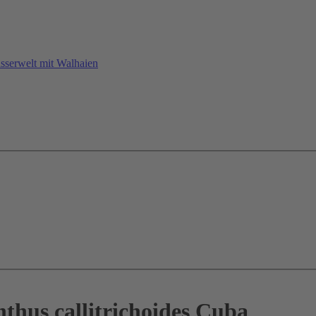
sserwelt mit Walhaien
thus callitrichoides Cuba