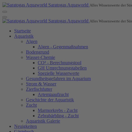
Saratogas Aquaworld
Alles Wissenswerte der Süs
Saratogas Aquaworld
Alles Wissenswerte der Süs
Startseite
Aquaristik
Algen
Algen - Gegenmaßnahmen
Bodengrund
Wasser-Chemie
CO² - Berechnungstool
GH Umrechnungstabellen
Spezielle Wasserwerte
Gesundheitsgefahren im Aquarium
Strom & Wasser
Zierfischfutter
Artemiaaufzucht
Geschichte der Aquaristik
Zucht
Marmorkrebs - Zucht
Zebrabärbling - Zucht
Aquaristik Galerie
Neuigkeiten
Gästebuch