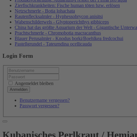
Zierfischkrankheiten: Fische human töten bzw. erlösen
Netzschmerle - Botia lohachata
Rautenflecksalmler - Hyphessobrycon anisitsi
Wabenschilderwels - Glyptoperichthys gibbiceps
China hat das größte Aquarium der Welt - Gigantische Unterwa
Prachtschmerle - Chromobotia macracanthus
Blauer Perusalmler - Knodus borki/Boehlkea fredcochui
Pastellgrundel - Tateurndina ocellicauda
Login Form
Angemeldet bleiben
Benutzername vergessen?
Passwort vergessen?
Kubanisches Perlkraut / Hemian