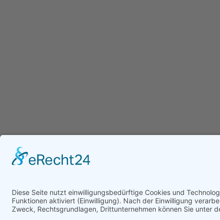
Heute
391
Gestern
358
Woche
1619
Monat
2419
Insgesamt
970597