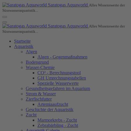
Saratogas Aquaworld
Alles Wissenswerte der
Süsswasseraquaristik...
Saratogas Aquaworld
Alles Wissenswerte der
Süsswasseraquaristik...
Startseite
Aquaristik
Algen
Algen - Gegenmaßnahmen
Bodengrund
Wasser-Chemie
CO² - Berechnungstool
GH Umrechnungstabellen
Spezielle Wasserwerte
Gesundheitsgefahren im Aquarium
Strom & Wasser
Zierfischfutter
Artemiaaufzucht
Geschichte der Aquaristik
Zucht
Marmorkrebs - Zucht
Zebrabärbling - Zucht
Aquaristik Galerie