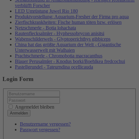
verblüfft Forscher
LED Umrüstung Juwel Rio 180
Produktvorstellung: Aquarium-Fresher der Firma pro aqua
Zierfischkrankheiten: Fische human töten bzw. erlösen
Netzschmerle - Botia lohachata
Rautenflecksalmler - Hyphessobrycon anisitsi
Wabenschilderwels - Glyptoperichthys gibbiceps
China hat das größte Aquarium der Welt - Gigantische
Unterwasserwelt mit Walhaien
Prachtschmerle - Chromobotia macracanthus
Blauer Perusalmler - Knodus borki/Boehlkea fredcochui
Pastellgrundel - Tateurndina ocellicauda
Login Form
Angemeldet bleiben
Benutzername vergessen?
Passwort vergessen?