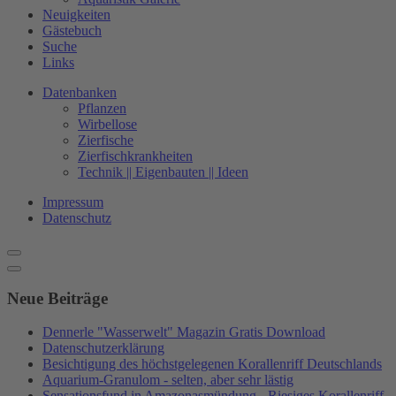
Neuigkeiten
Gästebuch
Suche
Links
Datenbanken
Pflanzen
Wirbellose
Zierfische
Zierfischkrankheiten
Technik || Eigenbauten || Ideen
Impressum
Datenschutz
Neue Beiträge
Dennerle "Wasserwelt" Magazin Gratis Download
Datenschutzerklärung
Besichtigung des höchstgelegenen Korallenriff Deutschlands
Aquarium-Granulom - selten, aber sehr lästig
Sensationsfund in Amazonasmündung - Riesiges Korallenriff